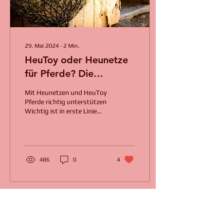
29. Mai 2024
∙
2
Min.
HeuToy oder Heunetze
für Pferde? Die
bedeutenden
Mit Heunetzen und HeuToy
Unterschiede!
Pferde richtig unterstützen
Wichtig ist in erste Linie
das, dass Pferd nicht
schlingt und für die Tiere,
über...
486
0
4
Kontakt