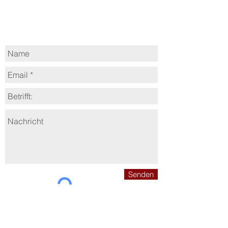
Kontaktformular​
Senden
*Pflichtfeld
Die hier erhobenen Daten werden Ausschließlich
zur Kommunikation mit Ihnen verwendet. Und auf