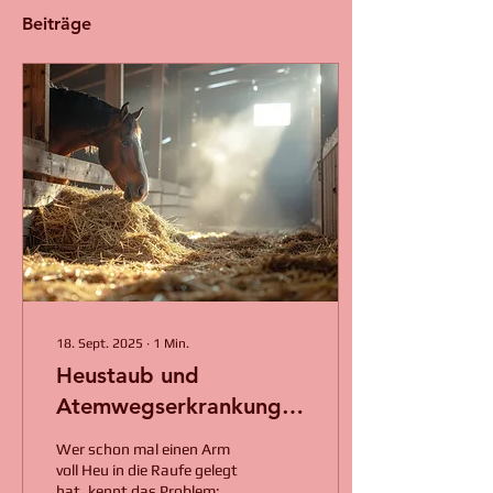
Beiträge
18. Sept. 2025
∙
1
Min.
Heustaub und
Atemwegserkrankungen
bei Pferden
Wer schon mal einen Arm
voll Heu in die Raufe gelegt
hat, kennt das Problem: